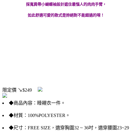
採寬肩帶小蝴蝶袖設計遮住最惱人的肉肉手臂，
如此舒適可愛的款式是妳絕對不能錯過的唷！
限定價
↘$249
◆商品內容：睡襯衣一件。
◆材質：100%POLYESTER。
◆尺寸：FREE SIZE，適穿胸圍32 ~ 36吋，適穿腰圍23~29