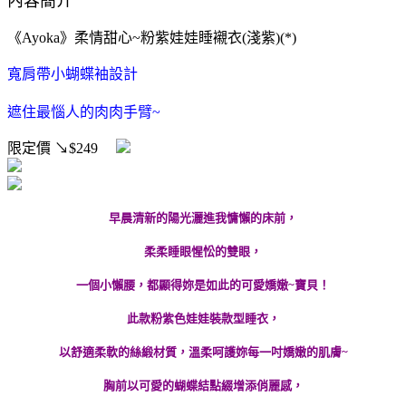
內容簡介
《Ayoka》柔情甜心~粉紫娃娃睡襯衣(淺紫)(*)
寬肩帶小蝴蝶袖設計
遮住最惱人的肉肉手臂~
限定價
↘$249
早晨清新的陽光灑進我慵懶的床前，
柔柔睡眼惺忪的雙眼，
一個小懶腰，都顯得妳是如此的可愛嬌嫩~寶貝！
此款粉紫色娃娃裝款型睡衣，
以舒適柔軟的絲緞材質，溫柔呵護妳每一吋嬌嫩的肌膚~
胸前以可愛的蝴蝶結點綴增添俏麗感，