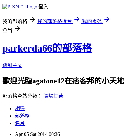
登入
我的部落格
我的部落格後台
我的帳號
登出
parkerda66的部落格
跳到主文
歡迎光臨agatone12在痞客邦的小天地
部落格全站分類：
職場甘苦
相簿
部落格
名片
Apr
05
Sat
2014
00:36