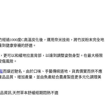
經過1000度C高溫炭化後，運用奈米技術，將竹炭粉末完全地
達到健康穿襪的舒適。
，更可以和緩地拉直背部，以達到調整姿勢身型。在最大極限
受傷風險。
鬆
而遠近馳名，由於口味、手藝傳統道地，貨真價實而供不應
升產品品質、增加產量，並由魚產結合農產製造更多元化調理美
品資訊,天然草本舒緩經期悶熱不適