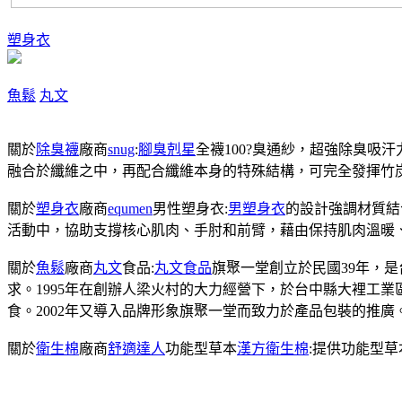
塑身衣
魚鬆
丸文
關於
除臭襪
廠商
snug
:
腳臭剋星
全襪100?臭通紗，超強除臭吸
融合於纖維之中，再配合纖維本身的特殊結構，可完全發揮竹
關於
塑身衣
廠商
equmen
男性塑身衣:
男塑身衣
的設計強調材質結
活動中，協助支撐核心肌肉、手肘和前臂，藉由保持肌肉溫暖
關於
魚鬆
廠商
丸文
食品:
丸文食品
旗聚一堂創立於民國39年，
求。1995年在創辦人梁火村的大力經營下，於台中縣大裡工
食。2002年又導入品牌形象旗聚一堂而致力於產品包裝的推廣
關於
衛生棉
廠商
舒適達人
功能型草本
漢方衛生棉
:提供功能型