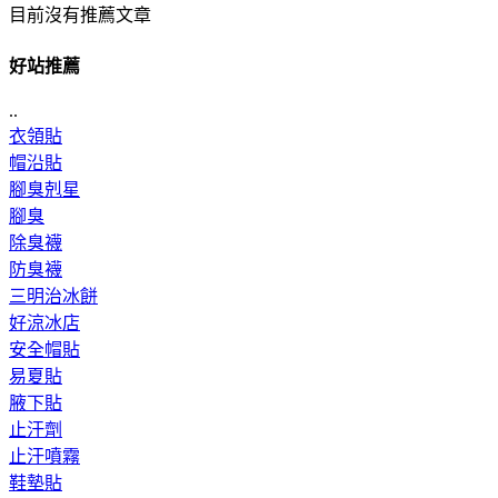
目前沒有推薦文章
好站推薦
..
衣領貼
帽沿貼
腳臭剋星
腳臭
除臭襪
防臭襪
三明治冰餅
好涼冰店
安全帽貼
易夏貼
腋下貼
止汗劑
止汗噴霧
鞋墊貼