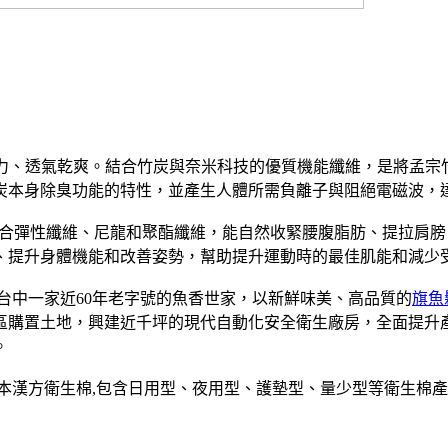
汗力、透氣乾爽。結合竹炭與奈米科技的優質機能纖維，是將孟宗竹
炭本身除臭功能的特性，並產生人體所需負離子與阻絕電磁波，
合彈性纖維、尼龍和聚酯纖維，能自然收緊腰腹脂肪、提拉肩膀
、提升身體機能和改善姿勢，幫助提升運動時的最佳肌能和減少
是台中一家近60年老字號的魚香世家，以新鮮味美、高品質的
旗魚
業區購置土地，興建近千坪的現代自動化安全衛生廠房，全面提
。
草本漢方衛生棉,包含日用型、夜用型、護墊型、量少型等衛生棉產