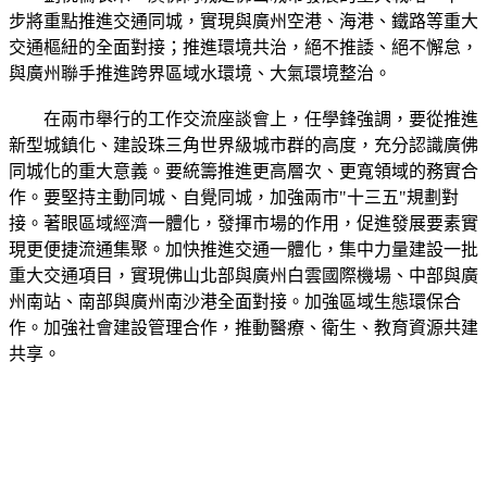
步將重點推進交通同城，實現與廣州空港、海港、鐵路等重大
交通樞紐的全面對接；推進環境共治，絕不推諉、絕不懈怠，
與廣州聯手推進跨界區域水環境、大氣環境整治。
在兩市舉行的工作交流座談會上，任學鋒強調，要從推進
新型城鎮化、建設珠三角世界級城市群的高度，充分認識廣佛
同城化的重大意義。要統籌推進更高層次、更寬領域的務實合
作。要堅持主動同城、自覺同城，加強兩市"十三五"規劃對
接。著眼區域經濟一體化，發揮市場的作用，促進發展要素實
現更便捷流通集聚。加快推進交通一體化，集中力量建設一批
重大交通項目，實現佛山北部與廣州白雲國際機場、中部與廣
州南站、南部與廣州南沙港全面對接。加強區域生態環保合
作。加強社會建設管理合作，推動醫療、衛生、教育資源共建
共享。