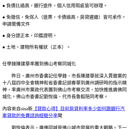
● 負債比過高，銀行退件，個人信用瑕疵皆可辦理。
● 免徵信，免保人（退票，卡債過高，房貸遲繳）皆可承作。
申請需備文件
● 身分證正本，印鑑證明。
● 土地，建物所有權狀（正本）。
任學鋒陳建華率團到佛山考察同城化
昨日，廣州市委書記任學鋒、市長陳建華就深入貫徹黨的
十八屆四中全會精神和省委書記胡春華到廣州調研時的指示精
神，率廣州市黨政代表團到佛山市考察交流，加快推進廣佛同
城化。佛山市委書記劉悅倫、代市長魯毅陪同考察。
內容來自sina新
【貸款心得】目前房貸利率多少如何跟銀行汽
車貸款的免費諮詢經驗分享
聞
劉悅倫表示，廣佛同城是佛山城市發展的重大戰略。下一